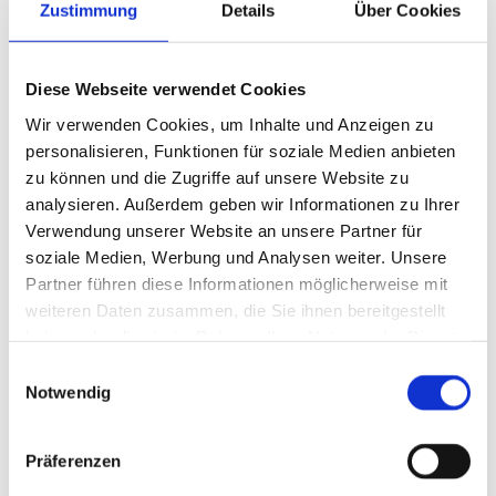
Zustimmung
Details
Über Cookies
–
verhindern Wasserschäden zuverlässig
Diese Webseite verwendet Cookies
Verfugung und Dehnungsfugen –
Wir verwenden Cookies, um Inhalte und Anzeigen zu
schließen Risse und beugen neuen Schäden vor
personalisieren, Funktionen für soziale Medien anbieten
Ziegelschlämmverfugung –
zu können und die Zugriffe auf unsere Website zu
analysieren. Außerdem geben wir Informationen zu Ihrer
wetterbeständige Alternative zur Verkleidung
Verwendung unserer Website an unsere Partner für
soziale Medien, Werbung und Analysen weiter. Unsere
Mauerwerksabdichtung und Kellersanierung
Partner führen diese Informationen möglicherweise mit
–
weiteren Daten zusammen, die Sie ihnen bereitgestellt
trockene Wände für ein gesundes Raumklima
haben oder die sie im Rahmen Ihrer Nutzung der Dienste
Schimmelsanierung –
gesammelt haben.
Einwilligungsauswahl
Notwendig
sichere Beseitigung mit zertifiziertem
Fachwissen
Präferenzen
Hochdruckreinigung und Alublech-