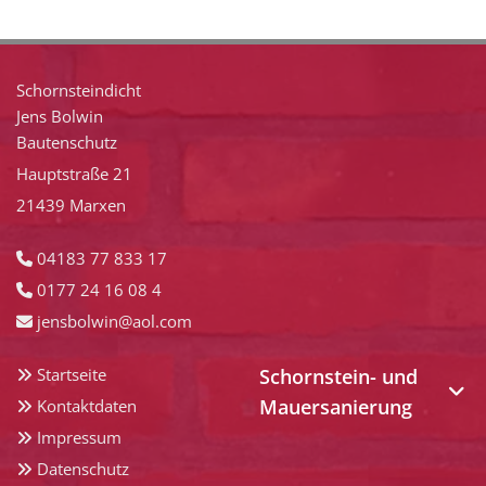
Schornsteindicht
Jens Bolwin
Bautenschutz
Hauptstraße 21
21439 Marxen
04183 77 833 17

0177 24 16 08 4

jensbolwin@aol.com

Startseite
Schornstein- und

Mauersanierung
Kontaktdaten

Impressum

Datenschutz
